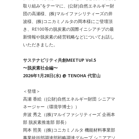
取り組み”をテーマに、(公財)自然エネルギー財
団の高瀬様、(株)マルイファシリティーズの井
波様、(株)コニカミノルタの岡本様にご登壇頂
き、RE100等の脱炭素の国際イニシアチブの最
新情報や脱炭素の経営戦略などについてお話し
いただきました。
サステナビリティ共創MEETUP Vol.5
〜脱炭素社会編〜
2026年1月28日(水) @ TENOHA 代官山
＜登壇＞
高瀬 香絵（(公財)自然エネルギー財団 シニアマ
ネージャー（環境学博士））
井波 秀之（(株)マルイファシリティーズ 企画本
部 脱炭素推進部 部長）
岡本 照美（(株)コニカミノルタ 機能材料事業部
事業統括部調達部戦略調達グループ シニアアソ