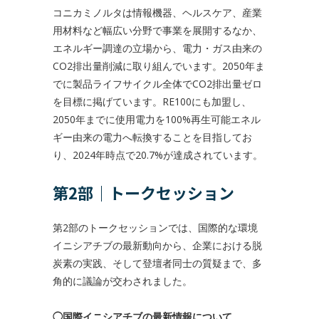
コニカミノルタは情報機器、ヘルスケア、産業
用材料など幅広い分野で事業を展開するなか、
エネルギー調達の立場から、電力・ガス由来の
CO2排出量削減に取り組んでいます。2050年ま
でに製品ライフサイクル全体でCO2排出量ゼロ
を目標に掲げています。RE100にも加盟し、
2050年までに使用電力を100%再生可能エネル
ギー由来の電力へ転換することを目指してお
り、2024年時点で20.7%が達成されています。
第2部｜トークセッション
第2部のトークセッションでは、国際的な環境
イニシアチブの最新動向から、企業における脱
炭素の実践、そして登壇者同士の質疑まで、多
角的に議論が交わされました。
◯国際イニシアチブの最新情報について