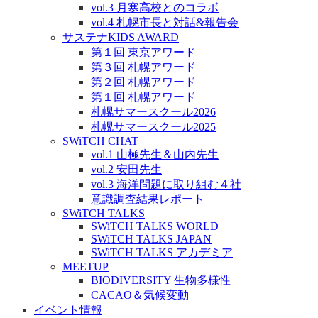
vol.3 月寒高校とのコラボ
vol.4 札幌市長と対話&報告会
サステナKIDS AWARD
第１回 東京アワード
第３回 札幌アワード
第２回 札幌アワード
第１回 札幌アワード
札幌サマースクール2026
札幌サマースクール2025
SWiTCH CHAT
vol.1 山極先生＆山内先生
vol.2 安田先生
vol.3 海洋問題に取り組む４社
意識調査結果レポート
SWiTCH TALKS
SWiTCH TALKS WORLD
SWiTCH TALKS JAPAN
SWiTCH TALKS アカデミア
MEETUP
BIODIVERSITY 生物多様性
CACAO＆気候変動
イベント情報