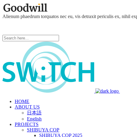
Alienum phaedrum torquatos nec eu, vis detraxit periculis ex, nihil ex
HOME
ABOUT US
日本語
English
PROJECTS
SHIBUYA COP
SHIBUYA COP 2025