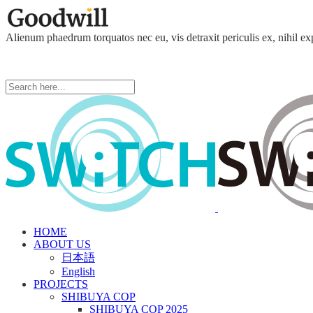
Alienum phaedrum torquatos nec eu, vis detraxit periculis ex, nihil ex
HOME
ABOUT US
日本語
English
PROJECTS
SHIBUYA COP
SHIBUYA COP 2025