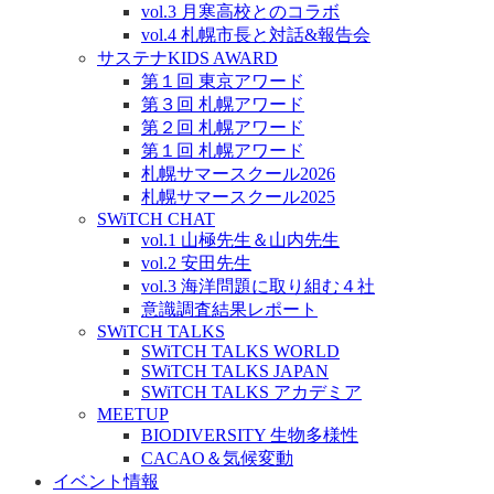
vol.3 月寒高校とのコラボ
vol.4 札幌市長と対話&報告会
サステナKIDS AWARD
第１回 東京アワード
第３回 札幌アワード
第２回 札幌アワード
第１回 札幌アワード
札幌サマースクール2026
札幌サマースクール2025
SWiTCH CHAT
vol.1 山極先生＆山内先生
vol.2 安田先生
vol.3 海洋問題に取り組む４社
意識調査結果レポート
SWiTCH TALKS
SWiTCH TALKS WORLD
SWiTCH TALKS JAPAN
SWiTCH TALKS アカデミア
MEETUP
BIODIVERSITY 生物多様性
CACAO＆気候変動
イベント情報