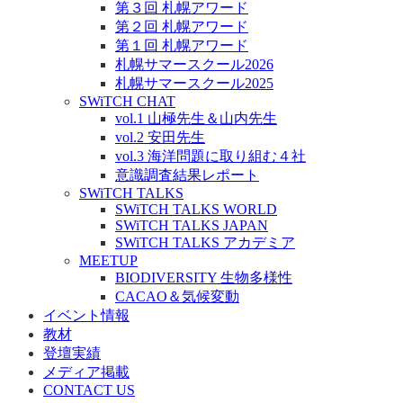
第３回 札幌アワード
第２回 札幌アワード
第１回 札幌アワード
札幌サマースクール2026
札幌サマースクール2025
SWiTCH CHAT
vol.1 山極先生＆山内先生
vol.2 安田先生
vol.3 海洋問題に取り組む４社
意識調査結果レポート
SWiTCH TALKS
SWiTCH TALKS WORLD
SWiTCH TALKS JAPAN
SWiTCH TALKS アカデミア
MEETUP
BIODIVERSITY 生物多様性
CACAO＆気候変動
イベント情報
教材
登壇実績
メディア掲載
CONTACT US