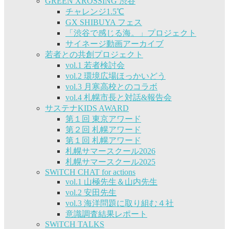
GREEN XROSSING 渋谷
チャレンジ1.5℃
GX SHIBUYA フェス
「渋谷で感じる海。」プロジェクト
サイネージ動画アーカイブ
若者との共創プロジェクト
vol.1 若者検討会
vol.2 環境広場ほっかいどう
vol.3 月寒高校とのコラボ
vol.4 札幌市長と対話&報告会
サステナKIDS AWARD
第１回 東京アワード
第２回 札幌アワード
第１回 札幌アワード
札幌サマースクール2026
札幌サマースクール2025
SWiTCH CHAT for actions
vol.1 山極先生＆山内先生
vol.2 安田先生
vol.3 海洋問題に取り組む４社
意識調査結果レポート
SWiTCH TALKS