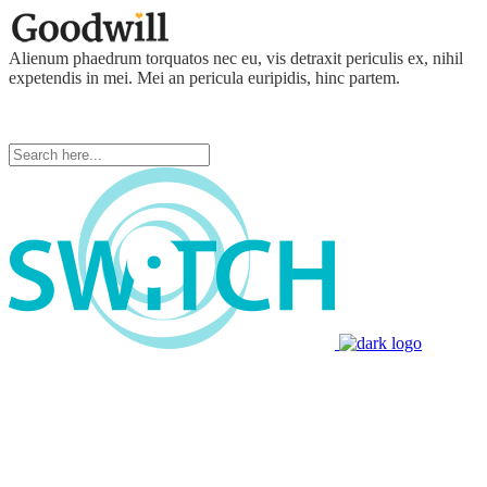
Alienum phaedrum torquatos nec eu, vis detraxit periculis ex, nihil
expetendis in mei. Mei an pericula euripidis, hinc partem.