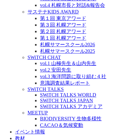
vol.4 札幌市長と対話&報告会
サステナKIDS AWARD
第１回 東京アワード
第３回 札幌アワード
第２回 札幌アワード
第１回 札幌アワード
札幌サマースクール2026
札幌サマースクール2025
SWiTCH CHAT
vol.1 山極先生＆山内先生
vol.2 安田先生
vol.3 海洋問題に取り組む４社
意識調査結果レポート
SWiTCH TALKS
SWiTCH TALKS WORLD
SWiTCH TALKS JAPAN
SWiTCH TALKS アカデミア
MEETUP
BIODIVERSITY 生物多様性
CACAO＆気候変動
イベント情報
教材