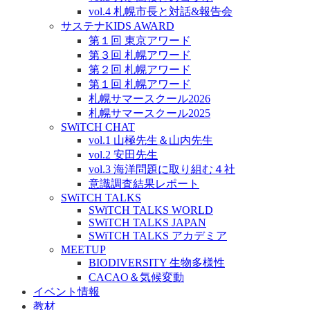
vol.4 札幌市長と対話&報告会
サステナKIDS AWARD
第１回 東京アワード
第３回 札幌アワード
第２回 札幌アワード
第１回 札幌アワード
札幌サマースクール2026
札幌サマースクール2025
SWiTCH CHAT
vol.1 山極先生＆山内先生
vol.2 安田先生
vol.3 海洋問題に取り組む４社
意識調査結果レポート
SWiTCH TALKS
SWiTCH TALKS WORLD
SWiTCH TALKS JAPAN
SWiTCH TALKS アカデミア
MEETUP
BIODIVERSITY 生物多様性
CACAO＆気候変動
イベント情報
教材