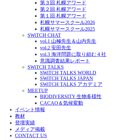
第３回 札幌アワード
第２回 札幌アワード
第１回 札幌アワード
札幌サマースクール2026
札幌サマースクール2025
SWiTCH CHAT
vol.1 山極先生＆山内先生
vol.2 安田先生
vol.3 海洋問題に取り組む４社
意識調査結果レポート
SWiTCH TALKS
SWiTCH TALKS WORLD
SWiTCH TALKS JAPAN
SWiTCH TALKS アカデミア
MEETUP
BIODIVERSITY 生物多様性
CACAO＆気候変動
イベント情報
教材
登壇実績
メディア掲載
CONTACT US