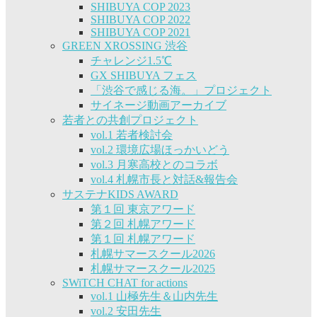
SHIBUYA COP 2023
SHIBUYA COP 2022
SHIBUYA COP 2021
GREEN XROSSING 渋谷
チャレンジ1.5℃
GX SHIBUYA フェス
「渋谷で感じる海。」プロジェクト
サイネージ動画アーカイブ
若者との共創プロジェクト
vol.1 若者検討会
vol.2 環境広場ほっかいどう
vol.3 月寒高校とのコラボ
vol.4 札幌市長と対話&報告会
サステナKIDS AWARD
第１回 東京アワード
第２回 札幌アワード
第１回 札幌アワード
札幌サマースクール2026
札幌サマースクール2025
SWiTCH CHAT for actions
vol.1 山極先生＆山内先生
vol.2 安田先生