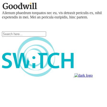
Alienum phaedrum torquatos nec eu, vis detraxit periculis ex, nihil
expetendis in mei. Mei an pericula euripidis, hinc partem.