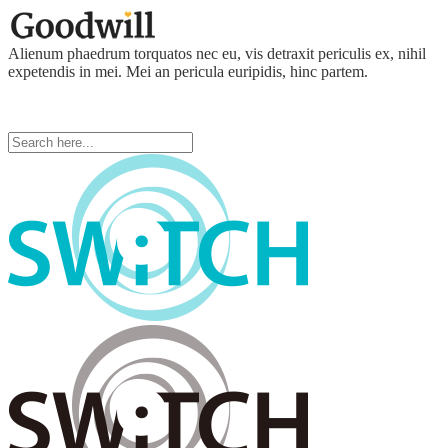
Alienum phaedrum torquatos nec eu, vis detraxit periculis ex, nihil
expetendis in mei. Mei an pericula euripidis, hinc partem.