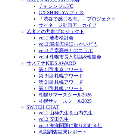
チャレンジ1.5℃
GX SHIBUYA フェス
「渋谷で感じる海。」プロジェクト
サイネージ動画アーカイブ
若者との共創プロジェクト
vol.1 若者検討会
vol.2 環境広場ほっかいどう
vol.3 月寒高校とのコラボ
vol.4 札幌市長と対話&報告会
サステナKIDS AWARD
第１回 東京アワード
第３回 札幌アワード
第２回 札幌アワード
第１回 札幌アワード
札幌サマースクール2026
札幌サマースクール2025
SWiTCH CHAT
vol.1 山極先生＆山内先生
vol.2 安田先生
vol.3 海洋問題に取り組む４社
意識調査結果レポート