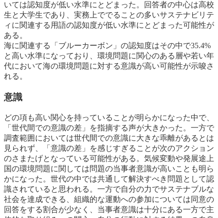
いては認知度が低い水準にとどまった。回答者の中心は高校
生と大学生であり、実務上ででることの多いサステナビリテ
ィに関連する用語の認知度が低い水準にとどまった可能性が
ある。
海に関連する「ブルーカーボン」の認知度はその中で35.4%
と高い水準になっており、環境問題に関心のある層や若い年
代において海の環境問題に対する意識が高い可能性が示唆さ
れる。
意識
どの項も高い関心を持っていることが明らかになった中で、
「世代間での意識の差」を指摘する声が大きかった。一方で
調査範囲においては世代間での意識に大きな乖離があるとは
見られず、「意識の差」を感じすぎることが次のアクション
のさまたげとなっている可能性がある。気候変動や発展途上
国の環境問題に関しては問題の当事者意識が高いことも明ら
かになった。世代の中では共通して解決すべき問題として認
識されていると思われる。一方で自分の力でサステナブルな
社会を達成できる、組織的な運動への参加については同意の
回答をする割合が少なく、当事者意識は十分にある一方で主