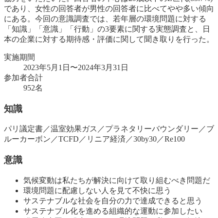
であり、女性の回答者が男性の回答者に比べてやや多い傾向
にある。今回の意識調査では、若年層の環境問題に対する
「知識」「意識」「行動」の3要素に関する実態調査と、日
本の企業に対する期待感・評価に関して聞き取りを行った。
実施期間
2023年5月1日〜2024年3月31日
参加者合計
952名
知識
パリ議定書／温室効果ガス／プラネタリーバウンダリー／ブ
ルーカーボン／TCFD／リニア経済／30by30／Re100
意識
気候変動は私たちが解決に向けて取り組むべき問題だ
環境問題に配慮しない人を見て不快に思う
サステナブルな社会を自分の力で達成できると思う
サステナブル化を進める組織的な運動に参加したい