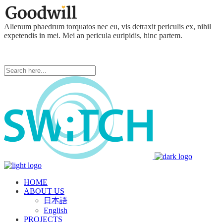
Alienum phaedrum torquatos nec eu, vis detraxit periculis ex, nihil
expetendis in mei. Mei an pericula euripidis, hinc partem.
HOME
ABOUT US
日本語
English
PROJECTS