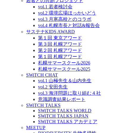
若者との共創プロジェクト
vol.1 若者検討会
vol.2 環境広場ほっかいどう
vol.3 月寒高校とのコラボ
vol.4 札幌市長と対話&報告会
サステナKIDS AWARD
第１回 東京アワード
第３回 札幌アワード
第２回 札幌アワード
第１回 札幌アワード
札幌サマースクール2026
札幌サマースクール2025
SWiTCH CHAT
vol.1 山極先生＆山内先生
vol.2 安田先生
vol.3 海洋問題に取り組む４社
意識調査結果レポート
SWiTCH TALKS
SWiTCH TALKS WORLD
SWiTCH TALKS JAPAN
SWiTCH TALKS アカデミア
MEETUP