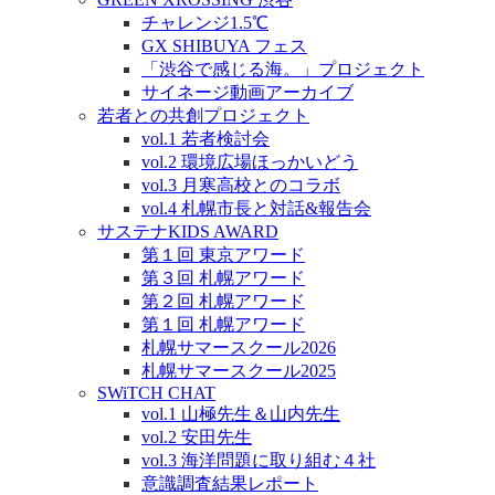
チャレンジ1.5℃
GX SHIBUYA フェス
「渋谷で感じる海。」プロジェクト
サイネージ動画アーカイブ
若者との共創プロジェクト
vol.1 若者検討会
vol.2 環境広場ほっかいどう
vol.3 月寒高校とのコラボ
vol.4 札幌市長と対話&報告会
サステナKIDS AWARD
第１回 東京アワード
第３回 札幌アワード
第２回 札幌アワード
第１回 札幌アワード
札幌サマースクール2026
札幌サマースクール2025
SWiTCH CHAT
vol.1 山極先生＆山内先生
vol.2 安田先生
vol.3 海洋問題に取り組む４社
意識調査結果レポート