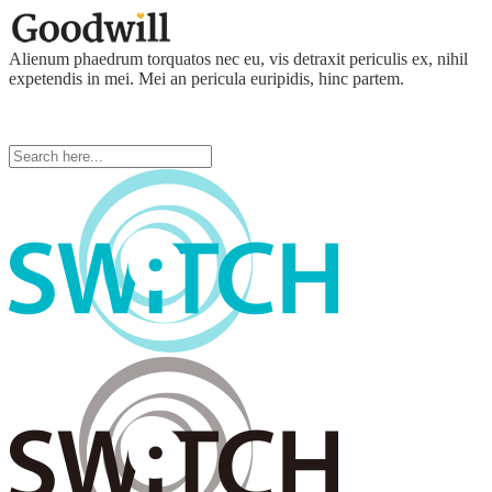
Alienum phaedrum torquatos nec eu, vis detraxit periculis ex, nihil
expetendis in mei. Mei an pericula euripidis, hinc partem.