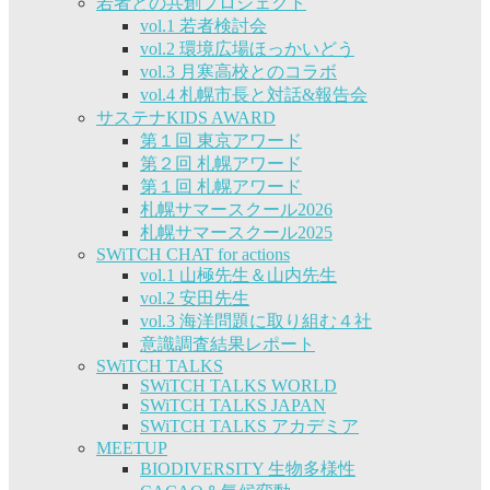
若者との共創プロジェクト
vol.1 若者検討会
vol.2 環境広場ほっかいどう
vol.3 月寒高校とのコラボ
vol.4 札幌市長と対話&報告会
サステナKIDS AWARD
第１回 東京アワード
第２回 札幌アワード
第１回 札幌アワード
札幌サマースクール2026
札幌サマースクール2025
SWiTCH CHAT for actions
vol.1 山極先生＆山内先生
vol.2 安田先生
vol.3 海洋問題に取り組む４社
意識調査結果レポート
SWiTCH TALKS
SWiTCH TALKS WORLD
SWiTCH TALKS JAPAN
SWiTCH TALKS アカデミア
MEETUP
BIODIVERSITY 生物多様性