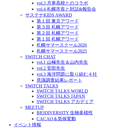
vol.3 月寒高校とのコラボ
vol.4 札幌市長と対話&報告会
サステナKIDS AWARD
第１回 東京アワード
第３回 札幌アワード
第２回 札幌アワード
第１回 札幌アワード
札幌サマースクール2026
札幌サマースクール2025
SWiTCH CHAT
vol.1 山極先生＆山内先生
vol.2 安田先生
vol.3 海洋問題に取り組む４社
意識調査結果レポート
SWiTCH TALKS
SWiTCH TALKS WORLD
SWiTCH TALKS JAPAN
SWiTCH TALKS アカデミア
MEETUP
BIODIVERSITY 生物多様性
CACAO＆気候変動
イベント情報