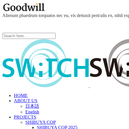
Alienum phaedrum torquatos nec eu, vis detraxit periculis ex, nihil ex
HOME
ABOUT US
日本語
English
PROJECTS
SHIBUYA COP
SHIBUYA COP 2025