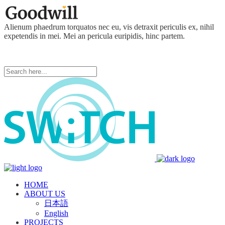
Alienum phaedrum torquatos nec eu, vis detraxit periculis ex, nihil
expetendis in mei. Mei an pericula euripidis, hinc partem.
HOME
ABOUT US
日本語
English
PROJECTS