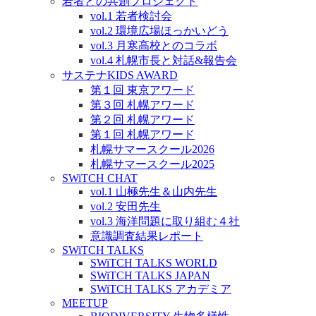
若者との共創プロジェクト
vol.1 若者検討会
vol.2 環境広場ほっかいどう
vol.3 月寒高校とのコラボ
vol.4 札幌市長と対話&報告会
サステナKIDS AWARD
第１回 東京アワード
第３回 札幌アワード
第２回 札幌アワード
第１回 札幌アワード
札幌サマースクール2026
札幌サマースクール2025
SWiTCH CHAT
vol.1 山極先生＆山内先生
vol.2 安田先生
vol.3 海洋問題に取り組む４社
意識調査結果レポート
SWiTCH TALKS
SWiTCH TALKS WORLD
SWiTCH TALKS JAPAN
SWiTCH TALKS アカデミア
MEETUP