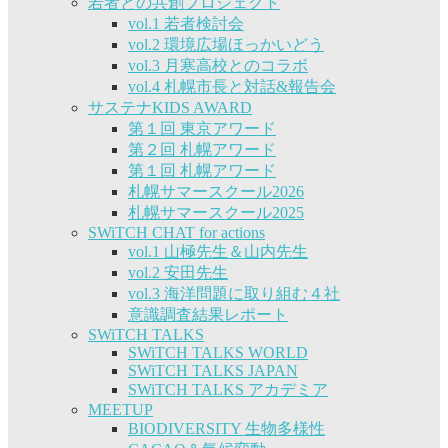
若者との共創プロジェクト
vol.1 若者検討会
vol.2 環境広場ほっかいどう
vol.3 月寒高校とのコラボ
vol.4 札幌市長と対話&報告会
サステナKIDS AWARD
第１回 東京アワード
第２回 札幌アワード
第１回 札幌アワード
札幌サマースクール2026
札幌サマースクール2025
SWiTCH CHAT for actions
vol.1 山極先生＆山内先生
vol.2 安田先生
vol.3 海洋問題に取り組む４社
意識調査結果レポート
SWiTCH TALKS
SWiTCH TALKS WORLD
SWiTCH TALKS JAPAN
SWiTCH TALKS アカデミア
MEETUP
BIODIVERSITY 生物多様性