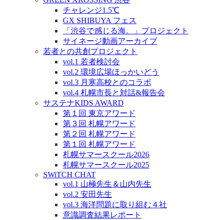
チャレンジ1.5℃
GX SHIBUYA フェス
「渋谷で感じる海。」プロジェクト
サイネージ動画アーカイブ
若者との共創プロジェクト
vol.1 若者検討会
vol.2 環境広場ほっかいどう
vol.3 月寒高校とのコラボ
vol.4 札幌市長と対話&報告会
サステナKIDS AWARD
第１回 東京アワード
第３回 札幌アワード
第２回 札幌アワード
第１回 札幌アワード
札幌サマースクール2026
札幌サマースクール2025
SWiTCH CHAT
vol.1 山極先生＆山内先生
vol.2 安田先生
vol.3 海洋問題に取り組む４社
意識調査結果レポート