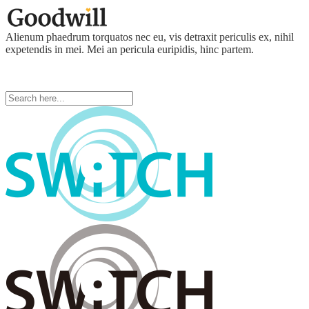
Alienum phaedrum torquatos nec eu, vis detraxit periculis ex, nihil
expetendis in mei. Mei an pericula euripidis, hinc partem.