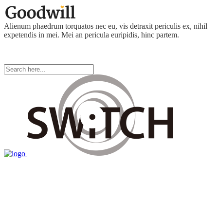
Alienum phaedrum torquatos nec eu, vis detraxit periculis ex, nihil
expetendis in mei. Mei an pericula euripidis, hinc partem.