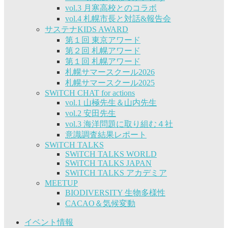
vol.3 月寒高校とのコラボ
vol.4 札幌市長と対話&報告会
サステナKIDS AWARD
第１回 東京アワード
第２回 札幌アワード
第１回 札幌アワード
札幌サマースクール2026
札幌サマースクール2025
SWiTCH CHAT for actions
vol.1 山極先生＆山内先生
vol.2 安田先生
vol.3 海洋問題に取り組む４社
意識調査結果レポート
SWiTCH TALKS
SWiTCH TALKS WORLD
SWiTCH TALKS JAPAN
SWiTCH TALKS アカデミア
MEETUP
BIODIVERSITY 生物多様性
CACAO＆気候変動
イベント情報