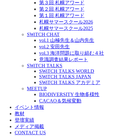
第３回 札幌アワード
第２回 札幌アワード
第１回 札幌アワード
札幌サマースクール2026
札幌サマースクール2025
SWiTCH CHAT
vol.1 山極先生＆山内先生
vol.2 安田先生
vol.3 海洋問題に取り組む４社
意識調査結果レポート
SWiTCH TALKS
SWiTCH TALKS WORLD
SWiTCH TALKS JAPAN
SWiTCH TALKS アカデミア
MEETUP
BIODIVERSITY 生物多様性
CACAO＆気候変動
イベント情報
教材
登壇実績
メディア掲載
CONTACT US