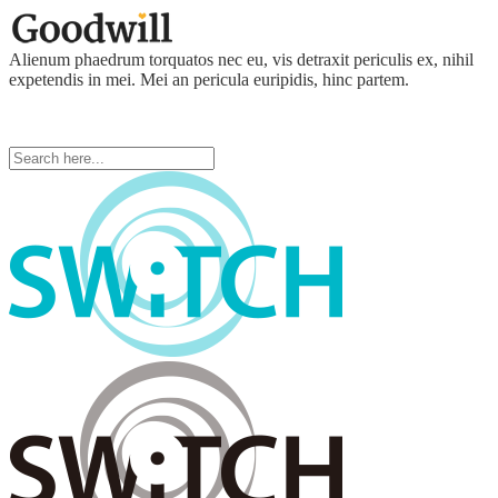
Alienum phaedrum torquatos nec eu, vis detraxit periculis ex, nihil
expetendis in mei. Mei an pericula euripidis, hinc partem.