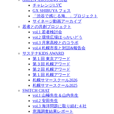
チャレンジ1.5℃
GX SHIBUYA フェス
「渋谷で感じる海。」プロジェクト
サイネージ動画アーカイブ
若者との共創プロジェクト
vol.1 若者検討会
vol.2 環境広場ほっかいどう
vol.3 月寒高校とのコラボ
vol.4 札幌市長と対話&報告会
サステナKIDS AWARD
第１回 東京アワード
第３回 札幌アワード
第２回 札幌アワード
第１回 札幌アワード
札幌サマースクール2026
札幌サマースクール2025
SWiTCH CHAT
vol.1 山極先生＆山内先生
vol.2 安田先生
vol.3 海洋問題に取り組む４社
意識調査結果レポート