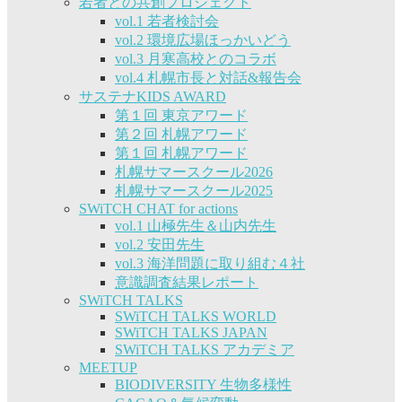
若者との共創プロジェクト
vol.1 若者検討会
vol.2 環境広場ほっかいどう
vol.3 月寒高校とのコラボ
vol.4 札幌市長と対話&報告会
サステナKIDS AWARD
第１回 東京アワード
第２回 札幌アワード
第１回 札幌アワード
札幌サマースクール2026
札幌サマースクール2025
SWiTCH CHAT for actions
vol.1 山極先生＆山内先生
vol.2 安田先生
vol.3 海洋問題に取り組む４社
意識調査結果レポート
SWiTCH TALKS
SWiTCH TALKS WORLD
SWiTCH TALKS JAPAN
SWiTCH TALKS アカデミア
MEETUP
BIODIVERSITY 生物多様性