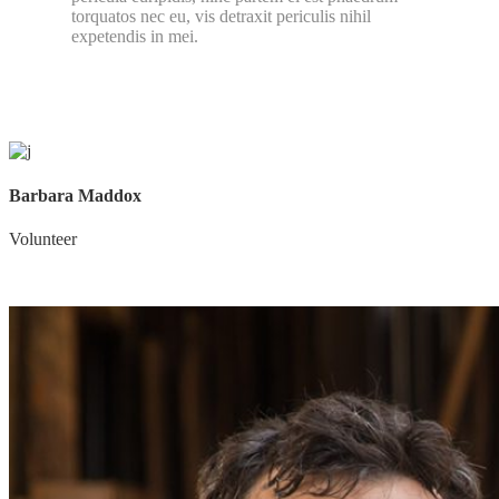
torquatos nec eu, vis detraxit periculis nihil
expetendis in mei.
Barbara Maddox
Volunteer