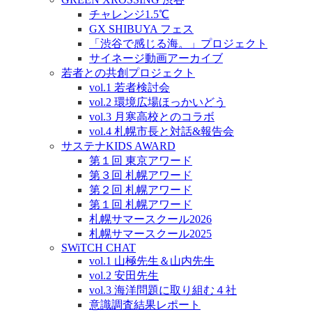
チャレンジ1.5℃
GX SHIBUYA フェス
「渋谷で感じる海。」プロジェクト
サイネージ動画アーカイブ
若者との共創プロジェクト
vol.1 若者検討会
vol.2 環境広場ほっかいどう
vol.3 月寒高校とのコラボ
vol.4 札幌市長と対話&報告会
サステナKIDS AWARD
第１回 東京アワード
第３回 札幌アワード
第２回 札幌アワード
第１回 札幌アワード
札幌サマースクール2026
札幌サマースクール2025
SWiTCH CHAT
vol.1 山極先生＆山内先生
vol.2 安田先生
vol.3 海洋問題に取り組む４社
意識調査結果レポート