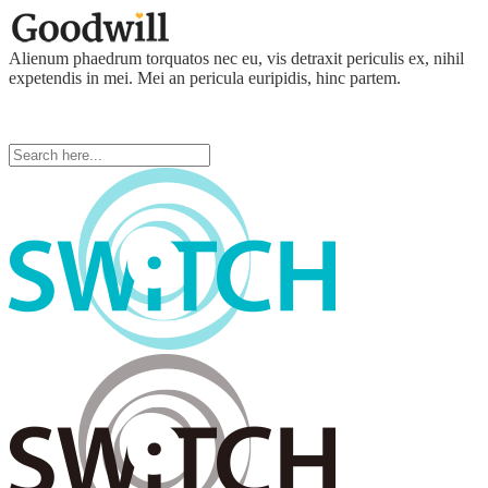
Alienum phaedrum torquatos nec eu, vis detraxit periculis ex, nihil
expetendis in mei. Mei an pericula euripidis, hinc partem.