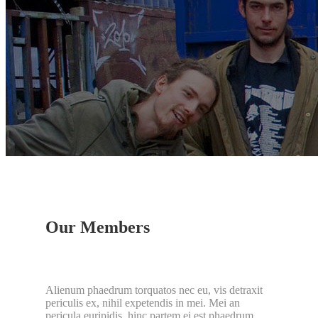
Meet Our Volunteers
一般社団法人SWiTCH
/
Meet Our Volunteers
Our Members
Alienum phaedrum torquatos nec eu, vis detraxit
periculis ex, nihil expetendis in mei. Mei an
pericula euripidis, hinc partem ei est phaedrum