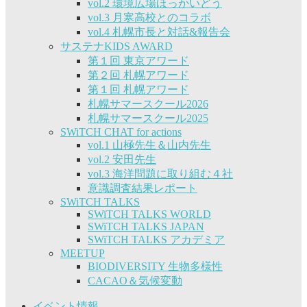
vol.2 環境広場ほっかいどう
vol.3 月寒高校とのコラボ
vol.4 札幌市長と対話&報告会
サステナKIDS AWARD
第１回 東京アワード
第２回 札幌アワード
第１回 札幌アワード
札幌サマースクール2026
札幌サマースクール2025
SWiTCH CHAT for actions
vol.1 山極先生＆山内先生
vol.2 安田先生
vol.3 海洋問題に取り組む４社
意識調査結果レポート
SWiTCH TALKS
SWiTCH TALKS WORLD
SWiTCH TALKS JAPAN
SWiTCH TALKS アカデミア
MEETUP
BIODIVERSITY 生物多様性
CACAO＆気候変動
イベント情報