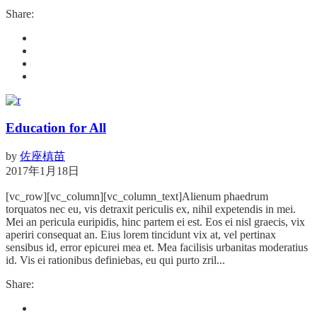
Share:
Education for All
by
佐座槙苗
2017年1月18日
[vc_row][vc_column][vc_column_text]Alienum phaedrum
torquatos nec eu, vis detraxit periculis ex, nihil expetendis in mei.
Mei an pericula euripidis, hinc partem ei est. Eos ei nisl graecis, vix
aperiri consequat an. Eius lorem tincidunt vix at, vel pertinax
sensibus id, error epicurei mea et. Mea facilisis urbanitas moderatius
id. Vis ei rationibus definiebas, eu qui purto zril...
Share: