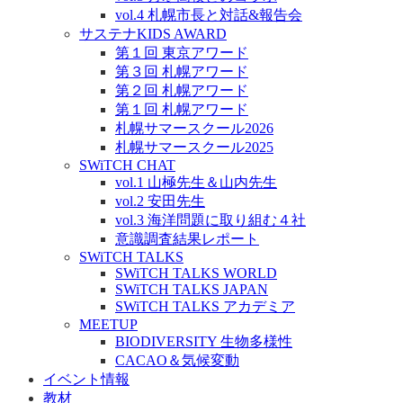
vol.4 札幌市長と対話&報告会
サステナKIDS AWARD
第１回 東京アワード
第３回 札幌アワード
第２回 札幌アワード
第１回 札幌アワード
札幌サマースクール2026
札幌サマースクール2025
SWiTCH CHAT
vol.1 山極先生＆山内先生
vol.2 安田先生
vol.3 海洋問題に取り組む４社
意識調査結果レポート
SWiTCH TALKS
SWiTCH TALKS WORLD
SWiTCH TALKS JAPAN
SWiTCH TALKS アカデミア
MEETUP
BIODIVERSITY 生物多様性
CACAO＆気候変動
イベント情報
教材