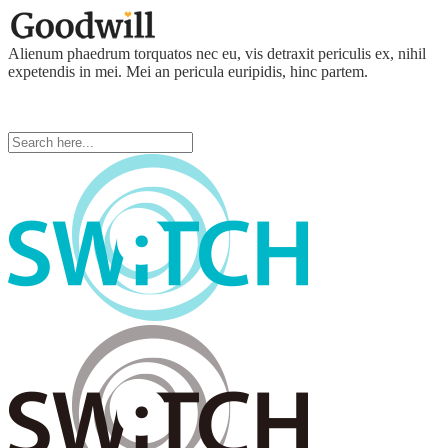
Alienum phaedrum torquatos nec eu, vis detraxit periculis ex, nihil
expetendis in mei. Mei an pericula euripidis, hinc partem.