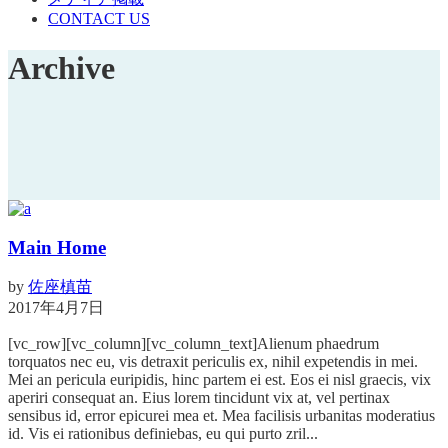
CONTACT US
Archive
Main Home
by
佐座槙苗
2017年4月7日
[vc_row][vc_column][vc_column_text]Alienum phaedrum
torquatos nec eu, vis detraxit periculis ex, nihil expetendis in mei.
Mei an pericula euripidis, hinc partem ei est. Eos ei nisl graecis, vix
aperiri consequat an. Eius lorem tincidunt vix at, vel pertinax
sensibus id, error epicurei mea et. Mea facilisis urbanitas moderatius
id. Vis ei rationibus definiebas, eu qui purto zril...