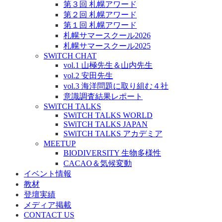
第３回 札幌アワード
第２回 札幌アワード
第１回 札幌アワード
札幌サマースクール2026
札幌サマースクール2025
SWiTCH CHAT
vol.1 山極先生＆山内先生
vol.2 安田先生
vol.3 海洋問題に取り組む４社
意識調査結果レポート
SWiTCH TALKS
SWiTCH TALKS WORLD
SWiTCH TALKS JAPAN
SWiTCH TALKS アカデミア
MEETUP
BIODIVERSITY 生物多様性
CACAO＆気候変動
イベント情報
教材
登壇実績
メディア掲載
CONTACT US