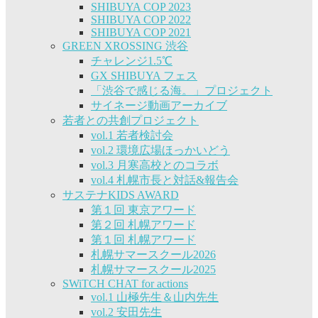
SHIBUYA COP 2023
SHIBUYA COP 2022
SHIBUYA COP 2021
GREEN XROSSING 渋谷
チャレンジ1.5℃
GX SHIBUYA フェス
「渋谷で感じる海。」プロジェクト
サイネージ動画アーカイブ
若者との共創プロジェクト
vol.1 若者検討会
vol.2 環境広場ほっかいどう
vol.3 月寒高校とのコラボ
vol.4 札幌市長と対話&報告会
サステナKIDS AWARD
第１回 東京アワード
第２回 札幌アワード
第１回 札幌アワード
札幌サマースクール2026
札幌サマースクール2025
SWiTCH CHAT for actions
vol.1 山極先生＆山内先生
vol.2 安田先生