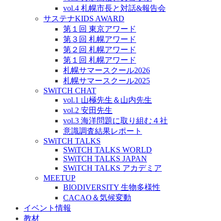
vol.4 札幌市長と対話&報告会
サステナKIDS AWARD
第１回 東京アワード
第３回 札幌アワード
第２回 札幌アワード
第１回 札幌アワード
札幌サマースクール2026
札幌サマースクール2025
SWiTCH CHAT
vol.1 山極先生＆山内先生
vol.2 安田先生
vol.3 海洋問題に取り組む４社
意識調査結果レポート
SWiTCH TALKS
SWiTCH TALKS WORLD
SWiTCH TALKS JAPAN
SWiTCH TALKS アカデミア
MEETUP
BIODIVERSITY 生物多様性
CACAO＆気候変動
イベント情報
教材