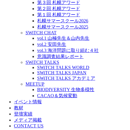
第３回 札幌アワード
第２回 札幌アワード
第１回 札幌アワード
札幌サマースクール2026
札幌サマースクール2025
SWiTCH CHAT
vol.1 山極先生＆山内先生
vol.2 安田先生
vol.3 海洋問題に取り組む４社
意識調査結果レポート
SWiTCH TALKS
SWiTCH TALKS WORLD
SWiTCH TALKS JAPAN
SWiTCH TALKS アカデミア
MEETUP
BIODIVERSITY 生物多様性
CACAO＆気候変動
イベント情報
教材
登壇実績
メディア掲載
CONTACT US