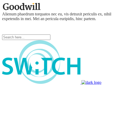
Alienum phaedrum torquatos nec eu, vis detraxit periculis ex, nihil
expetendis in mei. Mei an pericula euripidis, hinc partem.