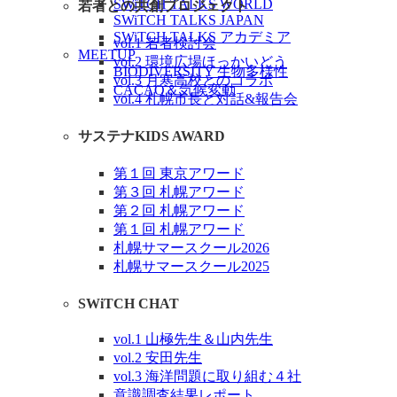
SWiTCH TALKS WORLD
若者との共創プロジェクト
SWiTCH TALKS JAPAN
SWiTCH TALKS アカデミア
vol.1 若者検討会
MEETUP
vol.2 環境広場ほっかいどう
BIODIVERSITY 生物多様性
vol.3 月寒高校とのコラボ
CACAO＆気候変動
vol.4 札幌市長と対話&報告会
サステナKIDS AWARD
第１回 東京アワード
第３回 札幌アワード
第２回 札幌アワード
第１回 札幌アワード
札幌サマースクール2026
札幌サマースクール2025
SWiTCH CHAT
vol.1 山極先生＆山内先生
vol.2 安田先生
vol.3 海洋問題に取り組む４社
意識調査結果レポート