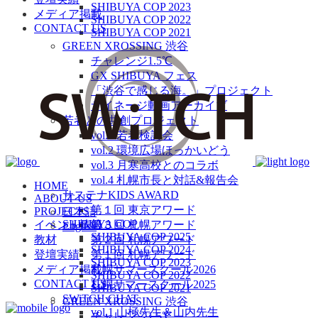
SHIBUYA COP 2023
メディア掲載
SHIBUYA COP 2022
CONTACT US
SHIBUYA COP 2021
GREEN XROSSING 渋谷
チャレンジ1.5℃
GX SHIBUYA フェス
「渋谷で感じる海。」プロジェクト
サイネージ動画アーカイブ
若者との共創プロジェクト
vol.1 若者検討会
vol.2 環境広場ほっかいどう
vol.3 月寒高校とのコラボ
vol.4 札幌市長と対話&報告会
HOME
サステナKIDS AWARD
ABOUT US
第１回 東京アワード
PROJECTS
日本語
SHIBUYA COP
イベント情報
第３回 札幌アワード
English
SHIBUYA COP 2025
教材
第２回 札幌アワード
SHIBUYA COP 2024
登壇実績
第１回 札幌アワード
SHIBUYA COP 2023
メディア掲載
札幌サマースクール2026
SHIBUYA COP 2022
CONTACT US
札幌サマースクール2025
SHIBUYA COP 2021
SWiTCH CHAT
GREEN XROSSING 渋谷
vol.1 山極先生＆山内先生
チャレンジ1.5℃