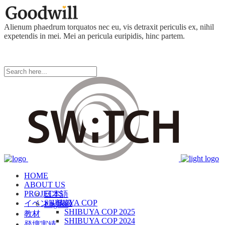
Alienum phaedrum torquatos nec eu, vis detraxit periculis ex, nihil
expetendis in mei. Mei an pericula euripidis, hinc partem.
HOME
ABOUT US
PROJECTS
日本語
SHIBUYA COP
イベント情報
English
SHIBUYA COP 2025
教材
SHIBUYA COP 2024
登壇実績