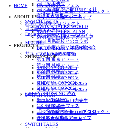
vol.2 安田先生
GX SHIBUYA フェス
HOME
vol.3 海洋問題に取り組む４社
「渋谷で感じる海。」プロジェクト
意識調査結果レポート
ABOUT US
サイネージ動画アーカイブ
SWiTCH TALKS
若者との共創プロジェクト
SWiTCH TALKS WORLD
日本語
vol.1 若者検討会
SWiTCH TALKS JAPAN
English
vol.2 環境広場ほっかいどう
SWiTCH TALKS アカデミア
vol.3 月寒高校とのコラボ
MEETUP
PROJECTS
vol.4 札幌市長と対話&報告会
BIODIVERSITY 生物多様性
サステナKIDS AWARD
CACAO＆気候変動
SHIBUYA COP
第１回 東京アワード
第３回 札幌アワード
SHIBUYA COP 2025
第２回 札幌アワード
SHIBUYA COP 2024
第１回 札幌アワード
SHIBUYA COP 2023
SHIBUYA COP 2022
札幌サマースクール2026
SHIBUYA COP 2021
札幌サマースクール2025
GREEN XROSSING 渋谷
SWiTCH CHAT
チャレンジ1.5℃
vol.1 山極先生＆山内先生
GX SHIBUYA フェス
vol.2 安田先生
「渋谷で感じる海。」プロジェクト
vol.3 海洋問題に取り組む４社
サイネージ動画アーカイブ
意識調査結果レポート
SWiTCH TALKS