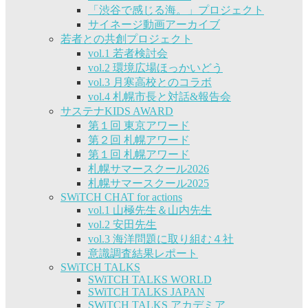
「渋谷で感じる海。」プロジェクト
サイネージ動画アーカイブ
若者との共創プロジェクト
vol.1 若者検討会
vol.2 環境広場ほっかいどう
vol.3 月寒高校とのコラボ
vol.4 札幌市長と対話&報告会
サステナKIDS AWARD
第１回 東京アワード
第２回 札幌アワード
第１回 札幌アワード
札幌サマースクール2026
札幌サマースクール2025
SWiTCH CHAT for actions
vol.1 山極先生＆山内先生
vol.2 安田先生
vol.3 海洋問題に取り組む４社
意識調査結果レポート
SWiTCH TALKS
SWiTCH TALKS WORLD
SWiTCH TALKS JAPAN
SWiTCH TALKS アカデミア