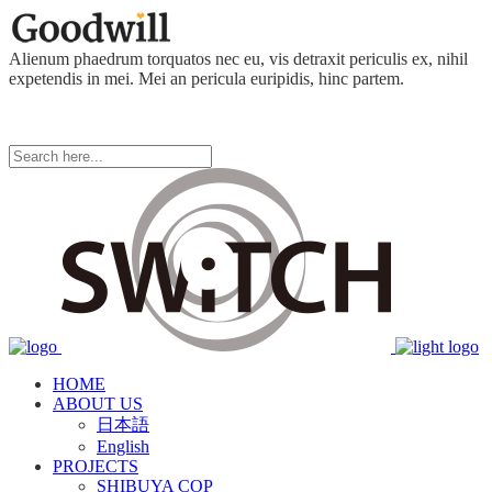
Alienum phaedrum torquatos nec eu, vis detraxit periculis ex, nihil
expetendis in mei. Mei an pericula euripidis, hinc partem.
HOME
ABOUT US
日本語
English
PROJECTS
SHIBUYA COP