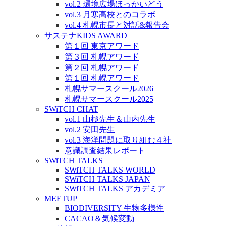
vol.2 環境広場ほっかいどう
vol.3 月寒高校とのコラボ
vol.4 札幌市長と対話&報告会
サステナKIDS AWARD
第１回 東京アワード
第３回 札幌アワード
第２回 札幌アワード
第１回 札幌アワード
札幌サマースクール2026
札幌サマースクール2025
SWiTCH CHAT
vol.1 山極先生＆山内先生
vol.2 安田先生
vol.3 海洋問題に取り組む４社
意識調査結果レポート
SWiTCH TALKS
SWiTCH TALKS WORLD
SWiTCH TALKS JAPAN
SWiTCH TALKS アカデミア
MEETUP
BIODIVERSITY 生物多様性
CACAO＆気候変動