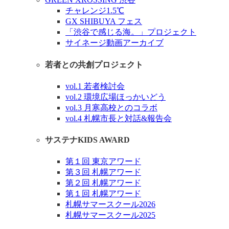
チャレンジ1.5℃
GX SHIBUYA フェス
「渋谷で感じる海。」プロジェクト
サイネージ動画アーカイブ
若者との共創プロジェクト
vol.1 若者検討会
vol.2 環境広場ほっかいどう
vol.3 月寒高校とのコラボ
vol.4 札幌市長と対話&報告会
サステナKIDS AWARD
第１回 東京アワード
第３回 札幌アワード
第２回 札幌アワード
第１回 札幌アワード
札幌サマースクール2026
札幌サマースクール2025