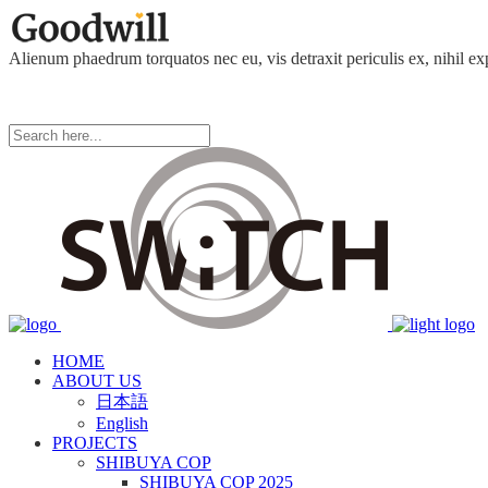
Alienum phaedrum torquatos nec eu, vis detraxit periculis ex, nihil ex
HOME
ABOUT US
日本語
English
PROJECTS
SHIBUYA COP
SHIBUYA COP 2025