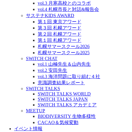
vol.3 月寒高校とのコラボ
vol.4 札幌市長と対話&報告会
サステナKIDS AWARD
第１回 東京アワード
第３回 札幌アワード
第２回 札幌アワード
第１回 札幌アワード
札幌サマースクール2026
札幌サマースクール2025
SWiTCH CHAT
vol.1 山極先生＆山内先生
vol.2 安田先生
vol.3 海洋問題に取り組む４社
意識調査結果レポート
SWiTCH TALKS
SWiTCH TALKS WORLD
SWiTCH TALKS JAPAN
SWiTCH TALKS アカデミア
MEETUP
BIODIVERSITY 生物多様性
CACAO＆気候変動
イベント情報