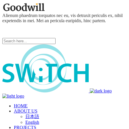
Alienum phaedrum torquatos nec eu, vis detraxit periculis ex, nihil
expetendis in mei. Mei an pericula euripidis, hinc partem.
HOME
ABOUT US
日本語
English
PROJECTS