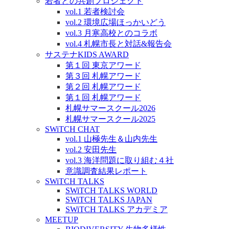
若者との共創プロジェクト
vol.1 若者検討会
vol.2 環境広場ほっかいどう
vol.3 月寒高校とのコラボ
vol.4 札幌市長と対話&報告会
サステナKIDS AWARD
第１回 東京アワード
第３回 札幌アワード
第２回 札幌アワード
第１回 札幌アワード
札幌サマースクール2026
札幌サマースクール2025
SWiTCH CHAT
vol.1 山極先生＆山内先生
vol.2 安田先生
vol.3 海洋問題に取り組む４社
意識調査結果レポート
SWiTCH TALKS
SWiTCH TALKS WORLD
SWiTCH TALKS JAPAN
SWiTCH TALKS アカデミア
MEETUP