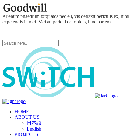
Alienum phaedrum torquatos nec eu, vis detraxit periculis ex, nihil
expetendis in mei. Mei an pericula euripidis, hinc partem.
HOME
ABOUT US
日本語
English
PROJECTS