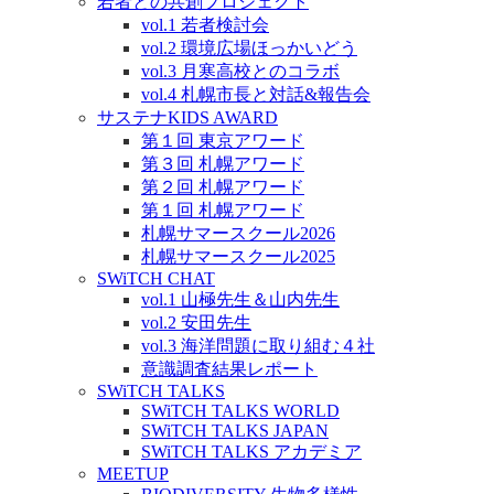
若者との共創プロジェクト
vol.1 若者検討会
vol.2 環境広場ほっかいどう
vol.3 月寒高校とのコラボ
vol.4 札幌市長と対話&報告会
サステナKIDS AWARD
第１回 東京アワード
第３回 札幌アワード
第２回 札幌アワード
第１回 札幌アワード
札幌サマースクール2026
札幌サマースクール2025
SWiTCH CHAT
vol.1 山極先生＆山内先生
vol.2 安田先生
vol.3 海洋問題に取り組む４社
意識調査結果レポート
SWiTCH TALKS
SWiTCH TALKS WORLD
SWiTCH TALKS JAPAN
SWiTCH TALKS アカデミア
MEETUP