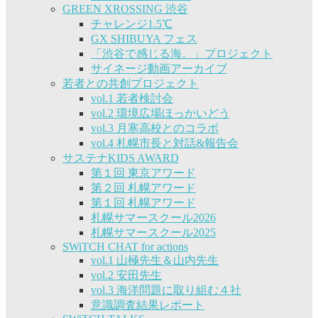
GREEN XROSSING 渋谷
チャレンジ1.5℃
GX SHIBUYA フェス
「渋谷で感じる海。」プロジェクト
サイネージ動画アーカイブ
若者との共創プロジェクト
vol.1 若者検討会
vol.2 環境広場ほっかいどう
vol.3 月寒高校とのコラボ
vol.4 札幌市長と対話&報告会
サステナKIDS AWARD
第１回 東京アワード
第２回 札幌アワード
第１回 札幌アワード
札幌サマースクール2026
札幌サマースクール2025
SWiTCH CHAT for actions
vol.1 山極先生＆山内先生
vol.2 安田先生
vol.3 海洋問題に取り組む４社
意識調査結果レポート