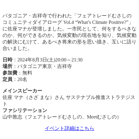
パタゴニア・吉祥寺で行われた「フェアトレードむさしの
コミュニティダイアローグ Vol.4 “What’s Climate Positive?”」
に佐座マナが登壇しました。一市民として、何をするべきな
のか、何ができるのか。気候変動の現在地を知り、気候変動
の解決にむけて、あるべき将来の形を思い描き、互いに語り
合いました。
日時
：2024年8月3日(土)20:00～21:30
場所
：パタゴニア東京・吉祥寺
参加費
：無料
定員
：20名
メインスピーカー
佐座 マナ（さざ まな）さん サステナブル推進ストラテジス
ト
ファシリテーション
山中敦志（フェアトレードむさしの、Meetむさしの）
イベント詳細はこちら