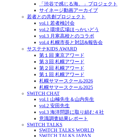
「渋谷で感じる海。」プロジェクト
サイネージ動画アーカイブ
若者との共創プロジェクト
vol.1 若者検討会
vol.2 環境広場ほっかいどう
vol.3 月寒高校とのコラボ
vol.4 札幌市長と対話&報告会
サステナKIDS AWARD
第１回 東京アワード
第３回 札幌アワード
第２回 札幌アワード
第１回 札幌アワード
札幌サマースクール2026
札幌サマースクール2025
SWiTCH CHAT
vol.1 山極先生＆山内先生
vol.2 安田先生
vol.3 海洋問題に取り組む４社
意識調査結果レポート
SWiTCH TALKS
SWiTCH TALKS WORLD
SWiTCH TALKS JAPAN