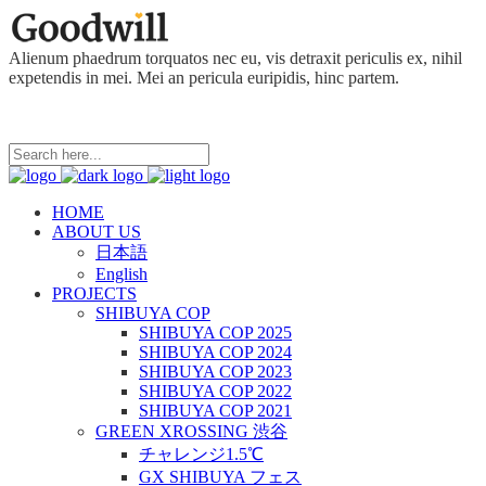
Alienum phaedrum torquatos nec eu, vis detraxit periculis ex, nihil
expetendis in mei. Mei an pericula euripidis, hinc partem.
HOME
ABOUT US
日本語
English
PROJECTS
SHIBUYA COP
SHIBUYA COP 2025
SHIBUYA COP 2024
SHIBUYA COP 2023
SHIBUYA COP 2022
SHIBUYA COP 2021
GREEN XROSSING 渋谷
チャレンジ1.5℃
GX SHIBUYA フェス