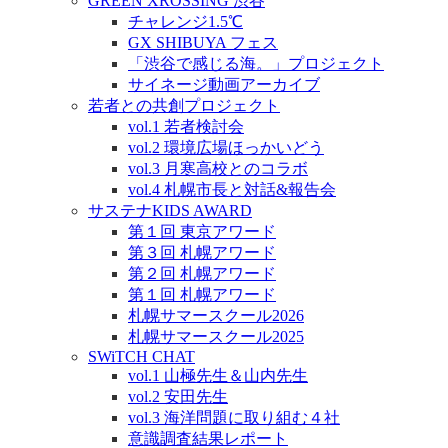
GREEN XROSSING 渋谷
チャレンジ1.5℃
GX SHIBUYA フェス
「渋谷で感じる海。」プロジェクト
サイネージ動画アーカイブ
若者との共創プロジェクト
vol.1 若者検討会
vol.2 環境広場ほっかいどう
vol.3 月寒高校とのコラボ
vol.4 札幌市長と対話&報告会
サステナKIDS AWARD
第１回 東京アワード
第３回 札幌アワード
第２回 札幌アワード
第１回 札幌アワード
札幌サマースクール2026
札幌サマースクール2025
SWiTCH CHAT
vol.1 山極先生＆山内先生
vol.2 安田先生
vol.3 海洋問題に取り組む４社
意識調査結果レポート