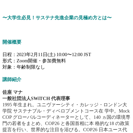
佐座マナ先生〜レポートUP!
〜大学生必見！サステナ先進企業の見極め方とは〜
開催概要
日程：2023年2月11日(土) 10:00〜12:00 JST
形式：Zoom開催・参加費無料
対象：年齢制限なし
講師紹介
佐座 マナ
一般社団法人SWiTCH 代表理事
1995 年生まれ。ユニヴァーシティ・カレッジ・ロンドン大
学院 サステナブル・ディベロプメントコース在 学中。Mock
COP グローバルコーディネーターとして、140 ヵ国の環境専
門の若者をまとめ、COP26 と各国首相に本 格的な18 の政策
提言を行い、世界的な注目を浴びる。COP26 日本ユース代