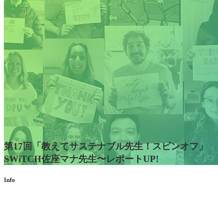
第17回「教えてサステナブル先生！スピンオフ」
SWiTCH佐座マナ先生〜レポートUP!
Info
第17回「教えてサステナブル
先生！スピンオフ」SWiTCH