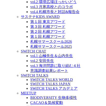
vol.2 環境広場ほっかいどう
vol.3 月寒高校とのコラボ
vol.4 札幌市長と対話&報告会
サステナKIDS AWARD
第１回 東京アワード
第３回 札幌アワード
第２回 札幌アワード
第１回 札幌アワード
札幌サマースクール2026
札幌サマースクール2025
SWiTCH CHAT
vol.1 山極先生＆山内先生
vol.2 安田先生
vol.3 海洋問題に取り組む４社
意識調査結果レポート
SWiTCH TALKS
SWiTCH TALKS WORLD
SWiTCH TALKS JAPAN
SWiTCH TALKS アカデミア
MEETUP
BIODIVERSITY 生物多様性
CACAO＆気候変動