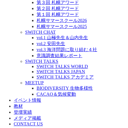
第３回 札幌アワード
第２回 札幌アワード
第１回 札幌アワード
札幌サマースクール2026
札幌サマースクール2025
SWiTCH CHAT
vol.1 山極先生＆山内先生
vol.2 安田先生
vol.3 海洋問題に取り組む４社
意識調査結果レポート
SWiTCH TALKS
SWiTCH TALKS WORLD
SWiTCH TALKS JAPAN
SWiTCH TALKS アカデミア
MEETUP
BIODIVERSITY 生物多様性
CACAO＆気候変動
イベント情報
教材
登壇実績
メディア掲載
CONTACT US