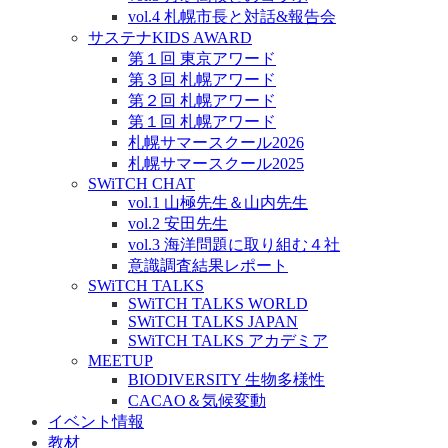
vol.4 札幌市長と対話&報告会
サステナKIDS AWARD
第１回 東京アワード
第３回 札幌アワード
第２回 札幌アワード
第１回 札幌アワード
札幌サマースクール2026
札幌サマースクール2025
SWiTCH CHAT
vol.1 山極先生＆山内先生
vol.2 安田先生
vol.3 海洋問題に取り組む４社
意識調査結果レポート
SWiTCH TALKS
SWiTCH TALKS WORLD
SWiTCH TALKS JAPAN
SWiTCH TALKS アカデミア
MEETUP
BIODIVERSITY 生物多様性
CACAO＆気候変動
イベント情報
教材