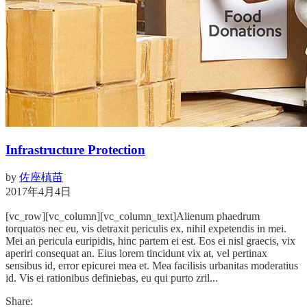
Infrastructure Protection
by
佐座槙苗
2017年4月4日
[vc_row][vc_column][vc_column_text]Alienum phaedrum
torquatos nec eu, vis detraxit periculis ex, nihil expetendis in mei.
Mei an pericula euripidis, hinc partem ei est. Eos ei nisl graecis, vix
aperiri consequat an. Eius lorem tincidunt vix at, vel pertinax
sensibus id, error epicurei mea et. Mea facilisis urbanitas moderatius
id. Vis ei rationibus definiebas, eu qui purto zril...
Share: