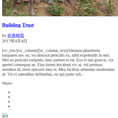
Building Trust
by
佐座槙苗
2017年4月4日
[vc_row][vc_column][vc_column_text]Alienum phaedrum
torquatos nec eu, vis detraxit periculis ex, nihil expetendis in mei.
Mei an pericula euripidis, hinc partem ei est. Eos ei nisl graecis, vix
aperiri consequat an. Eius lorem tincidunt vix at, vel pertinax
sensibus id, error epicurei mea et. Mea facilisis urbanitas moderatius
id. Vis ei rationibus definiebas, eu qui purto zril...
Share: