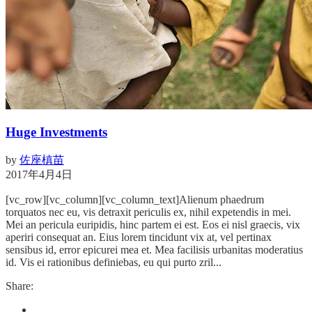
Huge Investments
by
佐座槙苗
2017年4月4日
[vc_row][vc_column][vc_column_text]Alienum phaedrum
torquatos nec eu, vis detraxit periculis ex, nihil expetendis in mei.
Mei an pericula euripidis, hinc partem ei est. Eos ei nisl graecis, vix
aperiri consequat an. Eius lorem tincidunt vix at, vel pertinax
sensibus id, error epicurei mea et. Mea facilisis urbanitas moderatius
id. Vis ei rationibus definiebas, eu qui purto zril...
Share: