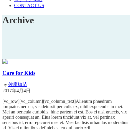
CONTACT US
Archive
Care for Kids
by
佐座槙苗
2017年4月4日
[vc_row][vc_column][vc_column_text]Alienum phaedrum
torquatos nec eu, vis detraxit periculis ex, nihil expetendis in mei.
Mei an pericula euripidis, hinc partem ei est. Eos ei nisl graecis, vix
aperiri consequat an. Eius lorem tincidunt vix at, vel pertinax
sensibus id, error epicurei mea et. Mea facilisis urbanitas moderatius
id. Vis ei rationibus definiebas, eu qui purto zril...