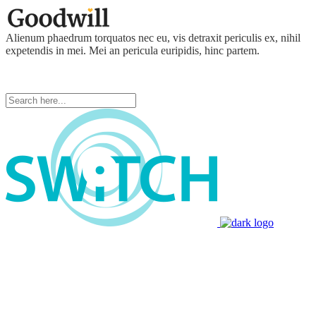
Alienum phaedrum torquatos nec eu, vis detraxit periculis ex, nihil
expetendis in mei. Mei an pericula euripidis, hinc partem.