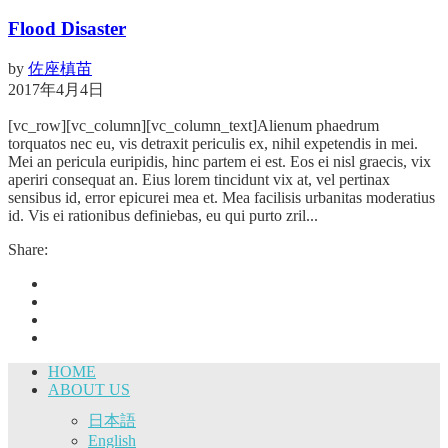
Flood Disaster
by
佐座槙苗
2017年4月4日
[vc_row][vc_column][vc_column_text]Alienum phaedrum
torquatos nec eu, vis detraxit periculis ex, nihil expetendis in mei.
Mei an pericula euripidis, hinc partem ei est. Eos ei nisl graecis, vix
aperiri consequat an. Eius lorem tincidunt vix at, vel pertinax
sensibus id, error epicurei mea et. Mea facilisis urbanitas moderatius
id. Vis ei rationibus definiebas, eu qui purto zril...
Share:
HOME
ABOUT US
日本語
English