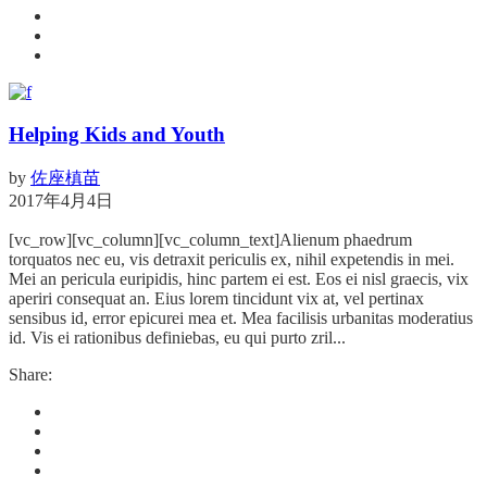
Helping Kids and Youth
by
佐座槙苗
2017年4月4日
[vc_row][vc_column][vc_column_text]Alienum phaedrum
torquatos nec eu, vis detraxit periculis ex, nihil expetendis in mei.
Mei an pericula euripidis, hinc partem ei est. Eos ei nisl graecis, vix
aperiri consequat an. Eius lorem tincidunt vix at, vel pertinax
sensibus id, error epicurei mea et. Mea facilisis urbanitas moderatius
id. Vis ei rationibus definiebas, eu qui purto zril...
Share: