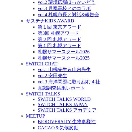
vol.2 環境広場ほっかいどう
vol.3 月寒高校とのコラボ
vol.4 札幌市長と対話&報告会
サステナKIDS AWARD
第１回 東京アワード
第3回 札幌アワード
第２回 札幌アワード
第１回 札幌アワード
札幌サマースクール2026
札幌サマースクール2025
SWiTCH CHAT
vol.1 山極先生＆山内先生
vol.2 安田先生
vol.3 海洋問題に取り組む４社
意識調査結果レポート
SWiTCH TALKS
SWiTCH TALKS WORLD
SWiTCH TALKS JAPAN
SWiTCH TALKS アカデミア
MEETUP
BIODIVERSITY 生物多様性
CACAO＆気候変動