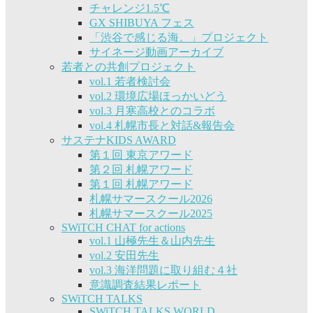
チャレンジ1.5℃
GX SHIBUYA フェス
「渋谷で感じる海。」プロジェクト
サイネージ動画アーカイブ
若者との共創プロジェクト
vol.1 若者検討会
vol.2 環境広場ほっかいどう
vol.3 月寒高校とのコラボ
vol.4 札幌市長と対話&報告会
サステナKIDS AWARD
第１回 東京アワード
第２回 札幌アワード
第１回 札幌アワード
札幌サマースクール2026
札幌サマースクール2025
SWiTCH CHAT for actions
vol.1 山極先生＆山内先生
vol.2 安田先生
vol.3 海洋問題に取り組む４社
意識調査結果レポート
SWiTCH TALKS
SWiTCH TALKS WORLD