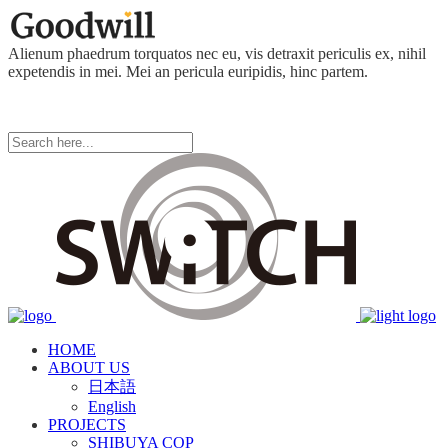
Alienum phaedrum torquatos nec eu, vis detraxit periculis ex, nihil
expetendis in mei. Mei an pericula euripidis, hinc partem.
HOME
ABOUT US
日本語
English
PROJECTS
SHIBUYA COP